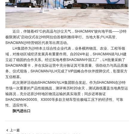
近日，伴随着45℃的高温与沙尘天气，SHACMAN“驶向地平线——沙特
极限测试”启动仪式在沙特阿拉伯首都利雅得举行。当地大客户LH高管、
SHACMAN沙特营销区代表等出席活动。
LH集团作为沙特本土综合性企业代表，业务横跨物流、农业、工程等领
域，对推动区域经济发展具有重要作用。自2024年起，SHACMAN就与LH建
立起了稳固的合作关系。经过实地考察SHACMAN中国工厂，LH批量采购了
SHACMAN重卡，并在实际运营中充分验证其可靠质量、强劲动力与高品质服
务。仪式现场，SHACMAN与LH完成了VIP战略合作伙伴授牌仪式，彰显双方
互信根基。
此次测评活动由SHACMAN与LH集团联合发起。作为SHACMAN在沙特
市场一次重要的产品性能挑战，测评将历时20余天，测试路线覆盖当地典型运
输路况，充分还原沙特地区物流运输的真实场景；同步还将验证
SHACMANH3000S、X3000等多款主销车型在极端工况下的经济性、可靠
性、适应性等。
陕汽进出口
上一篇
