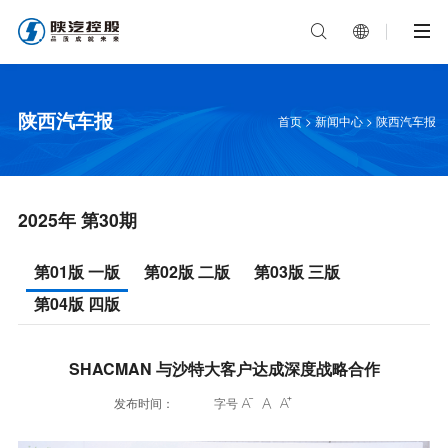


陕西汽车报
首页
>
新闻中心
>
陕西汽车报
2025年 第30期
第01版 一版
第02版 二版
第03版 三版
第04版 四版
SHACMAN 与沙特大客户达成深度战略合作
发布时间：
字号


