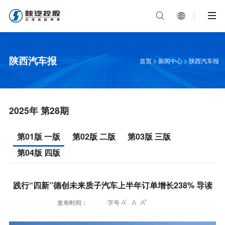


陕西汽车报
首页
>
新闻中心
>
陕西汽车报
2025年 第28期
第01版 一版
第02版 二版
第03版 三版
第04版 四版
践行“四新”德创未来质子汽车上半年订单增长238% 导读
发布时间：
字号


