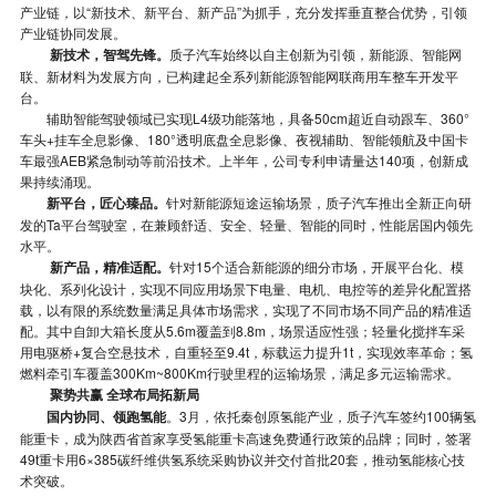
产业链，以“新技术、新平台、新产品”为抓手，充分发挥垂直整合优势，引领
产业链协同发展。
新技术，智驾先锋。
质子汽车始终以自主创新为引领，新能源、智能网
联、新材料为发展方向，已构建起全系列新能源智能网联商用车整车开发平
台。
辅助智能驾驶领域已实现L4级功能落地，具备50cm超近自动跟车、360°
车头+挂车全息影像、180°透明底盘全息影像、夜视辅助、智能领航及中国卡
车最强AEB紧急制动等前沿技术。上半年，公司专利申请量达140项，创新成
果持续涌现。
新平台，匠心臻品。
针对新能源短途运输场景，质子汽车推出全新正向研
发的Ta平台驾驶室，在兼顾舒适、安全、轻量、智能的同时，性能居国内领先
水平。
新产品，精准适配。
针对15个适合新能源的细分市场，开展平台化、模
块化、系列化设计，实现不同应用场景下电量、电机、电控等的差异化配置搭
载，以有限的系统数量满足具体市场需求，实现了不同市场不同产品的精准适
配。其中自卸大箱长度从5.6m覆盖到8.8m，场景适应性强；轻量化搅拌车采
用电驱桥+复合空悬技术，自重轻至9.4t，标载运力提升1t，实现效率革命；氢
燃料牵引车覆盖300Km~800Km行驶里程的运输场景，满足多元运输需求。
聚势共赢 全球布局拓新局
国内协同、领跑氢能
。3月，依托秦创原氢能产业，质子汽车签约100辆氢
能重卡，成为陕西省首家享受氢能重卡高速免费通行政策的品牌；同时，签署
49t重卡用6×385碳纤维供氢系统采购协议并交付首批20套，推动氢能核心技
术突破。