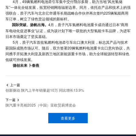
4月，49辆氢燃料电池牵引车集中交付鄂尔多斯，助力当地“风光氢储
车”一体化全链发展，拓宽经销网络辐射边界。同月，依托在产品和技术上的强
强联合，质子汽车与北京亿华通等长期战略合作伙伴再次签约225辆氢能商用
车订单，树立了绿色货运领域的新标杆。
国际突破、扬帆出海。
4月，质子汽车氢燃料电池重卡成功通过日本“商用
车电动化促进事业”认证，成为该计划下唯一获批的大型氢能卡车品牌，为进军
日本市场奠定了坚实基础。
5月，质子汽车首批氢燃料电池牵引车出口澳大利亚，标志其产品与技术
获国际成熟市场认可。随后，双方签署20辆氢燃料电池重卡出口意向协议，共
同携手开拓澳大利亚及新西兰地区新能源重卡市场，助力全球能源转型和绿色
低碳可持续发展。
德创未来 卜春燕
上一篇

创新驱动 陕汽上半年销量超10万 同比增长13.9%
下一篇

陕汽重卡亮相2025（中国）亚欧贸易博览会
查看更多