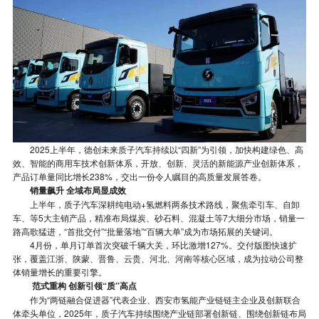
2025上半年，德创未来质子汽车持续以“四新”为引领，加快构建绿色、高
效、智能的商用车技术创新体系，开放、创新、灵活的新能源产业创新体系，
产品订单量同比增长238%，交出一份令人瞩目的高质量发展答卷。
销量飙升 全域布局显成效
上半年，质子汽车深耕纯电动+氢燃料两条技术路线，聚焦牵引车、自卸
车、等5大主销产品，精准布局煤炭、砂石料、混凝土等7大细分市场，销量一
路高歌猛进，“首批交付”“批量落地”“百辆大单”成为市场拓展的关键词。
4月份，单月订单首次突破千辆大关，环比激增127%。交付版图快速扩
张，覆盖江浙、陕蒙、晋鲁、云贵、河北、河南等核心区域，成为拉动公司整
体销量增长的重要引擎。
范式重构 创新引领“质”高点
作为“两链融合促进器”代表企业、西安市氢能产业链链主企业及创新联合
体牵头单位，2025年，质子汽车持续围绕产业链部署创新链、围绕创新链布局