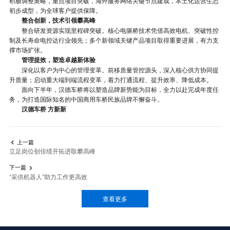
积极调整策略，重点项目突破，海外服务网络关键节点建成，本土化运营生态
初步成型，为全球客户提供保障。
整合创新，技术引领攀高峰
整合研发资源实现里程碑突破。核心电驱桥技术凭借高效电机、突破性控
制及长寿命电控达行业领先；多个新领域关键产品项目取得重要进展，有力支
撑市场扩张。
管理提效，塑造卓越新体验
深化以客户为中心的管理变革。前移质量管控源头，深入核心供方协同提
升质量；启动重大端到端流程变革，着力打通流程、提升效率、降低成本。
面向下半年，汉德车桥将以塑造品牌新势能为目标，全力以赴完成年度任
务，为打造国际知名的中国商用车桥民族品牌不懈奋斗。
汉德车桥 方新新
上一篇

立足岗位创佳绩开拓进取攀高峰
下一篇

“采供机器人”助力工作更高效
查看更多