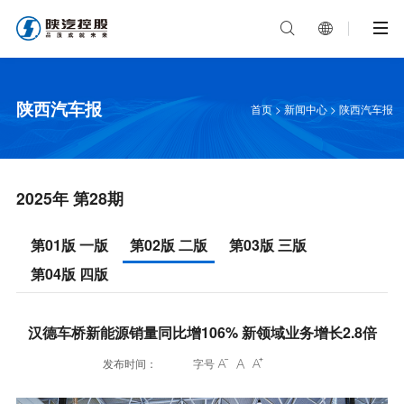


陕西汽车报
首页
>
新闻中心
>
陕西汽车报
2025年 第28期
第01版 一版
第02版 二版
第03版 三版
第04版 四版
汉德车桥新能源销量同比增106% 新领域业务增长2.8倍
发布时间：
字号


