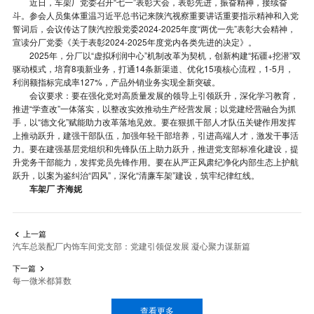
近日，车架厂党委召开“七一”表彰大会，表彰先进，振奋精神，接续奋
斗。参会人员集体重温习近平总书记来陕汽视察重要讲话重要指示精神和入党
誓词后，会议传达了陕汽控股党委2024-2025年度“两优一先”表彰大会精神，
宣读分厂党委《关于表彰2024-2025年度党内各类先进的决定》。
2025年，分厂以“虚拟利润中心”机制改革为契机，创新构建“拓疆+挖潜”双
驱动模式，培育8项新业务，打通14条新渠道、优化15项核心流程，1-5月，
利润额指标完成率127%，产品外销业务实现全新突破。
会议要求：要在强化党对高质量发展的领导上引领跃升，深化学习教育，
推进“学查改”一体落实，以整改实效推动生产经营发展；以党建经营融合为抓
手，以“德文化”赋能助力改革落地见效。要在狠抓干部人才队伍关键作用发挥
上推动跃升，建强干部队伍，加强年轻干部培养，引进高端人才，激发干事活
力。要在建强基层党组织和先锋队伍上助力跃升，推进党支部标准化建设，提
升党务干部能力，发挥党员先锋作用。要在从严正风肃纪净化内部生态上护航
跃升，以案为鉴纠治“四风”，深化“清廉车架”建设，筑牢纪律红线。
车架厂 齐海妮
上一篇

汽车总装配厂内饰车间党支部：党建引领促发展 凝心聚力谋新篇
下一篇

每一微米都算数
查看更多