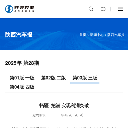


陕西汽车报
首页
>
新闻中心
>
陕西汽车报
2025年 第28期
第01版 一版
第02版 二版
第03版 三版
第04版 四版
拓疆+挖潜 实现利润突破
发布时间：
字号


