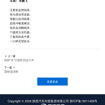
车身厂 朱鹏飞
玉案瓷盆摆战场，
筷头搅动浪波扬。
浆酸沁齿消残暑，
蒜辣冲喉透爽凉。
鱼跃金汤翻细浪，
勺盛碧玉送饥肠。
三秦风味盘中聚，
一口鲜灵望故乡。
上一篇

我和“学习强国”的这六年
下一篇

霞映灞渭桥
查看更多
Copyright ©
2026
陕西汽车控股集团有限公司
陕ICP备15011428号