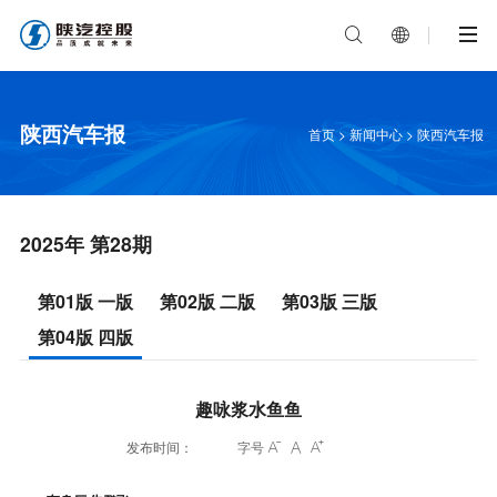


陕西汽车报
首页
>
新闻中心
>
陕西汽车报
2025年 第28期
第01版 一版
第02版 二版
第03版 三版
第04版 四版
趣咏浆水鱼鱼
发布时间：
字号


