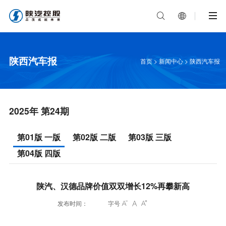


陕西汽车报
首页
>
新闻中心
>
陕西汽车报
2025年 第24期
第01版 一版
第02版 二版
第03版 三版
第04版 四版
陕汽、汉德品牌价值双双增长12%再攀新高
发布时间：
字号


