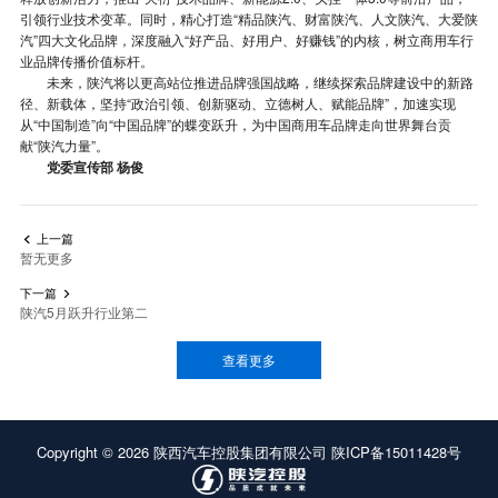
引领行业技术变革。同时，精心打造“精品陕汽、财富陕汽、人文陕汽、大爱陕
汽”四大文化品牌，深度融入“好产品、好用户、好赚钱”的内核，树立商用车行
业品牌传播价值标杆。
未来，陕汽将以更高站位推进品牌强国战略，继续探索品牌建设中的新路
径、新载体，坚持“政治引领、创新驱动、立德树人、赋能品牌”，加速实现
从“中国制造”向“中国品牌”的蝶变跃升，为中国商用车品牌走向世界舞台贡
献“陕汽力量”。
党委宣传部 杨俊
上一篇

暂无更多
下一篇

陕汽5月跃升行业第二
查看更多
Copyright ©
2026
陕西汽车控股集团有限公司
陕ICP备15011428号