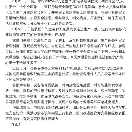
6月2日，车架厂举行2025年“安全生产月”活动启动仪式，共同开启“人人
讲安全、个个会应急——查找身边安全隐患”系列主题活动。参会人员集体观看
《安全生产月主题宣传片》，并在安全主题横幅上郑重签名，各部门将以安全
月活动为契机，加强安全隐患排查与整改，细化措施、压实责任，确保安全月
活动取得实效，推动安全生产工作走深走实。
6月5日，车架装配车间邀请职工家属代表走进生产一线，近距离体验陕汽
新能源智能工厂的数智化安全生产场景。
家属们参观车架装配产线，了解工厂及车间数智化建设、生产任务和安全
管理制度，直观感受智能化、自动化生产的魅力和干净整洁的工作环境。参观
过后，家属们将对亲人的牵挂与嘱托化作一句句安全箴言留了下来，一位职工
家属感慨：“以前总担心老公的工作环境，今天亲眼看到这样先进智能的产线，
心里一下子踏实多了。”
近日，分厂设备保障办公室在T1T2配电室展开全程无脚本防汛实战演练，
模拟突发暴雨导致配电室进水的应急处置，检验设备维保人员在极端天气条件
下的应急处突能力。
警报声响起，设备维修团队第一时间赶往现场处置，对可能受到积水渗
透、冲刷、漫延的部位进行检查，及时发现并模拟处理漫水、积水等隐患，采
取封堵、排水等措施，确保电气设备安全。演练过程紧张有序，人员严格按照
公司防汛应急处置预案进行操作，展现出较高的专业素养和应急处突能力。
演练结束后，围绕发现险情进场检查、团队分工科学性、抢险人员与配电
柜安全防护、防洪沙袋布设等问题进行复盘，提出改进建议并完善抢险物资配
置等措施，有效提高防汛保障能力。
车架厂