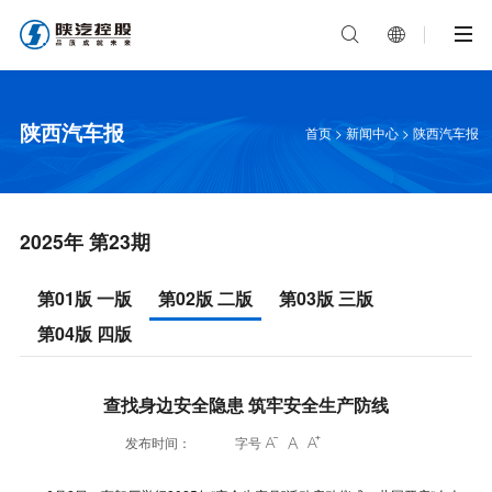


陕西汽车报
首页
>
新闻中心
>
陕西汽车报
2025年 第23期
第01版 一版
第02版 二版
第03版 三版
第04版 四版
查找身边安全隐患 筑牢安全生产防线
发布时间：
字号


