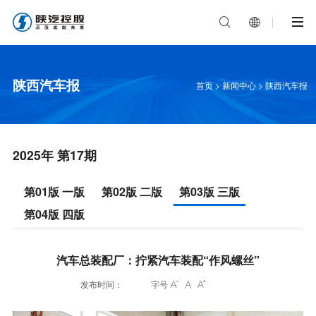


陕西汽车报
首页
>
新闻中心
>
陕西汽车报
2025年 第17期
第01版 一版
第02版 二版
第03版 三版
第04版 四版
汽车总装配厂：拧紧汽车装配“作风螺丝”
发布时间：
字号


