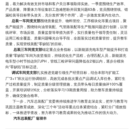
题，着力解决有效支持市场和客户关注事项取得实效。一季度围绕生产效率、
产品质量、降重体力等征集职工急难愁盼并回复问题63条，党员围绕管线、错
漏松装等目标带头攻关，充分发挥“两个作用”，进一步激发发展内生动力。
总装一车间党支部
围绕质量提升、物料管控、工序模块化等重点项目，聚
焦产能提升，围绕转向油管装配、气管路装配等生产瓶颈问题进行创新，以管
线评审、市场反馈、质量监督等举措为抓手，实行质量包干领导责任制，灵活
运用三检全覆盖、质量问题曝光台等手段，全面落实过程质量管控，提升整车
质量，实现管线装配“零缺陷”的目标。
总装三车间党支部
锚定重点业务指标，以新能源充电车型产能提升和打造
质量“零缺陷”车间为攻坚项目，持续优化生产流程，合理匹配人员，新能源充
电车型小时节拍达到7JPH，管线三检评审问题降低在2项以内，逐步分模块
向“零缺陷”目标迈进。
调试车间党支部
扎实推进党建引领生产经营目标，结合本部与扩能工
厂“3+1”班次运行协调组织，高效完成各批次重点产品调试入库任务。紧盯生
产过程质量提升，制定质量分级管理措施，党员带头每日质量抽评100%覆
盖，开展培训研讨6次，分析落实学习13期质量周报，助力整车质量持续提
升，确保交验合格率。
下一步，汽车总装配厂党委将持续推进学习教育走深走实，把学习教育与
巩固主题教育成效、深化“三个年”活动等重点任务紧密结合，紧盯分厂绩效指
标，一体推进学查改，努力将学习教育成果转化为推动工作的强大动力。
汽车总装配厂 翁琰丰