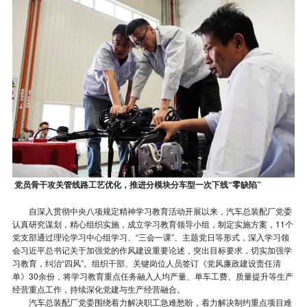
党员骨干攻关管线路工艺优化，推进分模块分车型一次下线“零缺陷”
自深入贯彻中央八项规定精神学习教育活动开展以来，汽车总装配厂党委
认真研究谋划，精心组织实施，成立学习教育领导小组，制定实施方案，11个
党支部通过理论学习中心组学习、“三会一课”、主题党日等形式，深入学习领
会习近平总书记关于加强党的作风建设重要论述，突出目标要求，切实加强学
习教育，纠治“四风”。组织干部、关键岗位人员签订《党风廉政建设责任清
单》30余份，将学习教育重点任务融入人均产量、单车工费、质量提升等生产
经营重点工作，持续深化党建与生产经营融合。
汽车总装配厂党委围绕着力解决职工急难愁盼，着力解决制约重点项目难