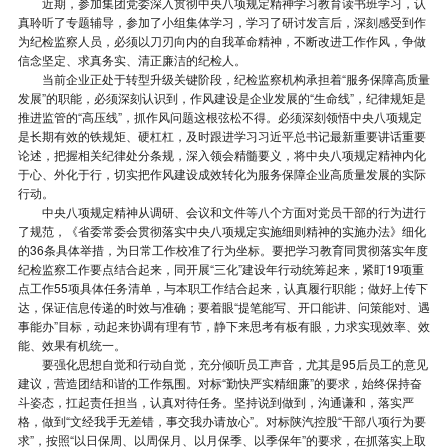
近期，参加集团党委深入贯彻中央八项规定精神学习教育读书班学习，认
真聆听了专题辅导，参加了小组集体学习，学习了研讨发言后，深刻感受到作
为纪检监察人员，必须以刀刃向内的自我革命精神，不断改进工作作风，争做
信念坚定、求真务实、清正廉洁的纪检人。
当前企业正处于转型升级关键阶段，纪检监察机构承担着“服务保障高质量
发展”的职能，必须深刻认识到，作风建设是企业发展的“生命线”，纪律规矩是
推进监管的“高压线”，抓作风问题这根弦松不得。必须深刻领悟中央八项规定
是长期有效的铁规矩、硬杠杠，及时跟进学习习近平总书记最新重要讲话重要
论述，把握相关纪律处分条规，深入领会精髓要义，将中央八项规定精神内化
于心、外化于行，切实把作风建设成效转化为服务保障企业高质量发展的实际
行动。
中央八项规定精神从调研、会议和文件等八个方面对党员干部的行为进行
了规范，《省委常委会贯彻落实中央八项规定实施细则精神的实施办法》细化
的36条具体举措，为日常工作校准了行为坐标。要把学习教育同贯彻落实年度
纪检监察工作要点结合起来，同开展“三化”建设年行动统筹起来，紧盯19项重
点工作55项具体任务清单，与本职工作结合起来，认真履行职能；做好上传下
达，保证信息传递的时效与准确；要着眼“提笔能写、开口能讲、问策能对、遇
事能办”目标，动起来协调有理有节，静下来思考有板有眼，力求实现效率、效
能、效果有机统一。
要强化思想自觉和行动自觉，充分倾听员工声音，尤其是95后员工的意见
建议，营造团结和谐的工作氛围。对标“勤快严实精细廉”的要求，始终保持奋
斗姿态，扛起责任担当，认真对待任务。坚持说到做到，沟通谦和，落实严
格，做到“文经我手无差错，事交我办请放心”。对标陕汽控股“干部八项行为要
求”，按照“以日保周、以周保月、以月保季、以季保年”的要求，在抓落实上取