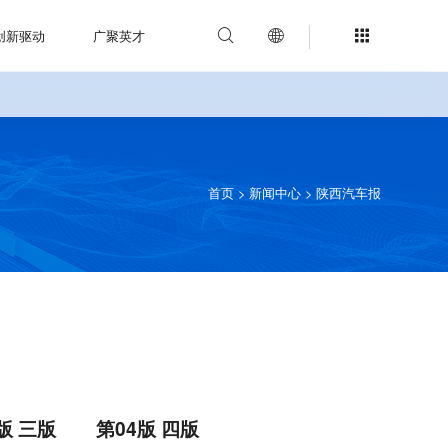
创新驱动
广聚英才



首页
>
新闻中心
>
陕西汽车报
版 三版
第04版 四版