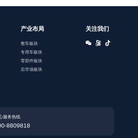
产业布局
关注我们
整车板块



专用车板块
零部件板块
后市场板块
心服务热线
00-8809818