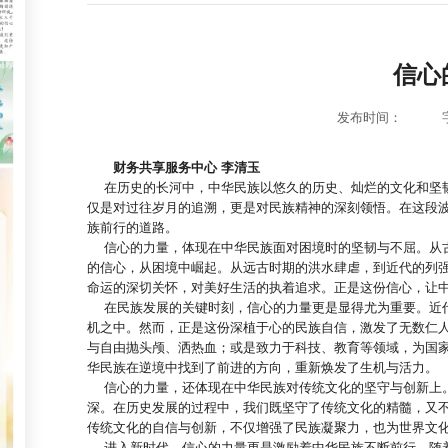
信心
发布时间：
财务共享服务中心 李清玉
在历史的长河中，中华民族以悠久的历史、灿烂的文化和坚韧
仅是对过往岁月的追溯，更是对民族精神的深刻领悟。在这段
族前行的道路。
信心的力量，体现在中华民族面对困境时的坚韧与不屈。从古
的信心，从困境中崛起。从远古时期的洪水肆虐，到近代的列
命运的深切关怀，对美好生活的执着追求。正是这份信心，让
在民族发展的关键时刻，信心的力量更是显得尤为重要。近代
机之中。然而，正是这份深植于心的民族自信，激发了无数仁
与自由抛头颅、洒热血；或是致力于科技、教育等领域，为国
华民族在逆境中找到了前进的方向，重新焕发了生机与活力。
信心的力量，还体现在中华民族对传统文化的坚守与创新上。
深。在历史发展的过程中，我们既坚守了传统文化的精髓，又
传统文化的自信与创新，不仅增强了民族凝聚力，也为世界文
进入新时代，信心的力量更是激励着中华民族不断前行。随着