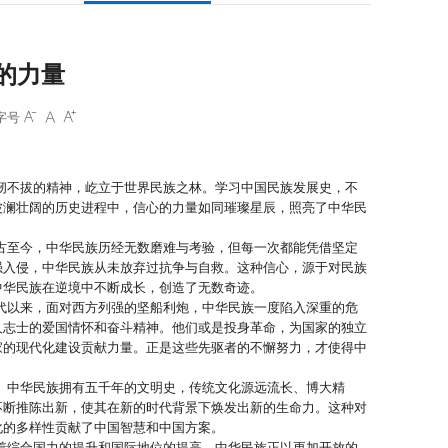
的力量
字号



不拔的精神，屹立于世界民族之林。学习中国民族发展史，不
波澜壮阔的历史进程中，信心的力量如同璀璨星辰，照亮了中华民
至今，中华民族历经无数磨难与考验，但每一次都能凭借坚定
强入侵，中华民族从未放弃过抗争与自救。这种信心，源于对民族
中华民族在逆境中不断成长，创造了无数奇迹。
以来，面对西方列强的坚船利炮，中华民族一度陷入深重的危
人志士的爱国情怀和奋斗精神。他们或是投身革命，为国家的独立
家的现代化建设贡献力量。正是这些先驱者的不懈努力，才使得中
中华民族拥有五千年的文明史，传统文化源远流长、博大精
不断推陈出新，使其在新的时代背景下焕发出新的生命力。这种对
化的多样性贡献了中国智慧和中国方案。
综合国力的提升和国际地位的提高，中华民族正以更加开放的