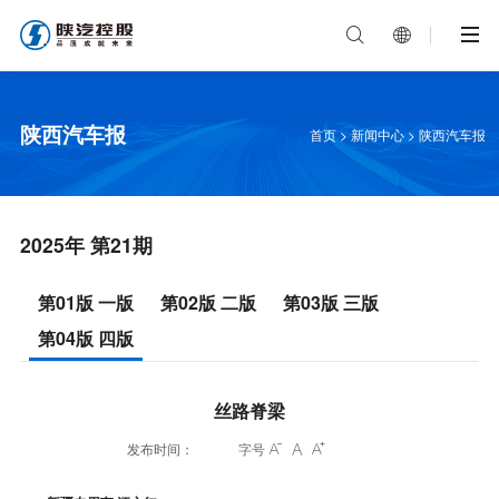


陕西汽车报
首页
>
新闻中心
>
陕西汽车报
2025年 第21期
第01版 一版
第02版 二版
第03版 三版
第04版 四版
丝路脊梁
发布时间：
字号


