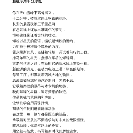
新疆专用车 汪永红
你在天山雪峰下高耸挺立，
十二分钟，铸就丝路上钢铁的筋络。
长安的晨露跋涉三千里星河，
在总装线上绽放出准噶尔的黎明，
博格达峰见证着齿轮的律动。
螺栓以星光的密语，编织起钢铁的誓约，
力矩扳手校准每个螺栓的力度。
霍尔果斯的风，轻拂着轮胎，调试着前行的步伐。
撒马尔罕的星光，点缀在车桥的焊缝间，
古老的丝绸之路，在新时代的流水线上重焕生机。
新能源的月光，在动力电池上洒下绿色的期许。
每道工序，都汲取着西域大地的韵律，
总装线如解冻的额尔齐斯河，奔腾不息。
它载着秦腔的激昂与木卡姆的悠扬，
驶向璀璨的星群，追寻梦想的轨迹。
你是机械与荒原的和声部，
让钢铁学会用露珠抒情。
胡杨的年轮刻进新能源动脉，
在这里，每一辆车都是匠心的结晶，
承载着对品质的不懈追求与对未来的无限憧憬。
陕汽新疆，你是丝路上的脊梁，
用坚韧与智慧，书写着新时代的辉煌篇章。