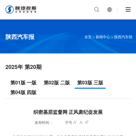


陕西汽车报
首页
>
新闻中心
>
陕西汽车报
2025年 第20期
第01版 一版
第02版 二版
第03版 三版
第04版 四版
织密基层监督网 正风肃纪促发展
发布时间：
字号


