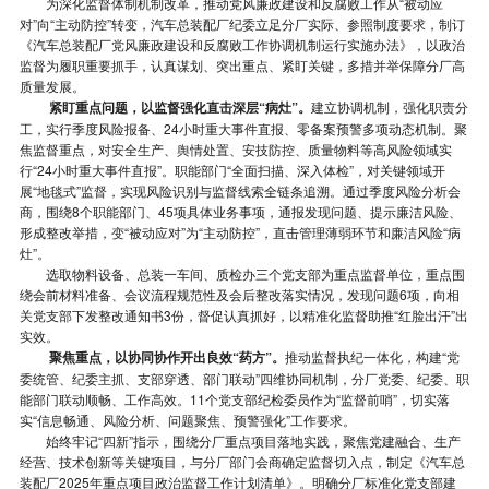
为深化监督体制机制改革，推动党风廉政建设和反腐败工作从“被动应
对”向“主动防控”转变，汽车总装配厂纪委立足分厂实际、参照制度要求，制订
《汽车总装配厂党风廉政建设和反腐败工作协调机制运行实施办法》，以政治
监督为履职重要抓手，认真谋划、突出重点、紧盯关键，多措并举保障分厂高
质量发展。
紧盯重点问题，以监督强化直击深层“病灶”。
建立协调机制，强化职责分
工，实行季度风险报备、24小时重大事件直报、零备案预警多项动态机制。聚
焦监督重点，对安全生产、舆情处置、安技防控、质量物料等高风险领域实
行“24小时重大事件直报”。职能部门“全面扫描、深入体检”，对关键领域开
展“地毯式”监督，实现风险识别与监督线索全链条追溯。通过季度风险分析会
商，围绕8个职能部门、45项具体业务事项，通报发现问题、提示廉洁风险、
形成整改举措，变“被动应对”为“主动防控”，直击管理薄弱环节和廉洁风险“病
灶”。
选取物料设备、总装一车间、质检办三个党支部为重点监督单位，重点围
绕会前材料准备、会议流程规范性及会后整改落实情况，发现问题6项，向相
关党支部下发整改通知书3份，督促认真抓好，以精准化监督助推“红脸出汗”出
实效。
聚焦重点，以协同协作开出良效“药方”。
推动监督执纪一体化，构建“党
委统管、纪委主抓、支部穿透、部门联动”四维协同机制，分厂党委、纪委、职
能部门联动顺畅、工作高效。11个党支部纪检委员作为“监督前哨”，切实落
实“信息畅通、风险分析、问题聚焦、预警强化”工作要求。
始终牢记“四新”指示，围绕分厂重点项目落地实践，聚焦党建融合、生产
经营、技术创新等关键项目，与分厂部门会商确定监督切入点，制定《汽车总
装配厂2025年重点项目政治监督工作计划清单》。明确分厂标准化党支部建