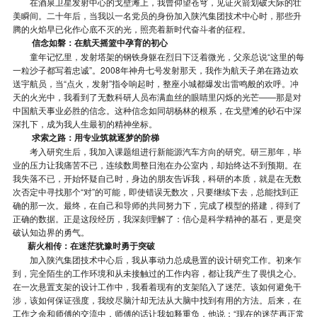
在酒泉卫星发射中心的戈壁滩上，我曾仰望苍穹，见证火箭划破天际的壮
美瞬间。二十年后，当我以一名党员的身份加入陕汽集团技术中心时，那些升
腾的火焰早已化作心底不灭的光，照亮着新时代奋斗者的征程。
信念如磐：在航天摇篮中孕育的初心
童年记忆里，发射塔架的钢铁身躯在烈日下泛着微光，父亲总说“这里的每
一粒沙子都写着忠诚”。2008年神舟七号发射那天，我作为航天子弟在路边欢
送宇航员，当“点火，发射”指令响起时，整座小城都爆发出雷鸣般的欢呼。冲
天的火光中，我看到了无数科研人员布满血丝的眼睛里闪烁的光芒——那是对
中国航天事业必胜的信念。这种信念如同胡杨林的根系，在戈壁滩的砂石中深
深扎下，成为我人生最初的精神坐标。
求索之路：用专业筑就逐梦的阶梯
考入研究生后，我加入课题组进行新能源汽车方向的研究。研三那年，毕
业的压力让我痛苦不已，连续数周整日泡在办公室内，却始终达不到预期。在
我失落不已，开始怀疑自己时，身边的朋友告诉我，科研的本质，就是在无数
次否定中寻找那个“对”的可能，即使错误无数次，只要继续下去，总能找到正
确的那一次。最终，在自己和导师的共同努力下，完成了模型的搭建，得到了
正确的数据。正是这段经历，我深刻理解了：信心是科学精神的基石，更是突
破认知边界的勇气。
薪火相传：在迷茫犹豫时勇于突破
加入陕汽集团技术中心后，我从事动力总成悬置的设计研究工作。初来乍
到，完全陌生的工作环境和从未接触过的工作内容，都让我产生了畏惧之心。
在一次悬置支架的设计工作中，我看着现有的支架陷入了迷茫。该如何避免干
涉，该如何保证强度，我绞尽脑汁却无法从大脑中找到有用的方法。后来，在
工作之余和师傅的交流中，师傅的话让我如释重负，他说：“现在的迷茫再正常