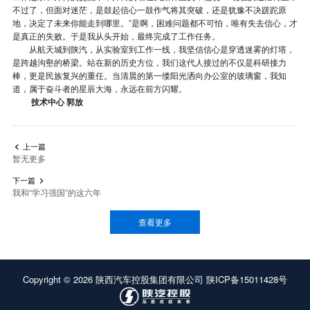
不过了，但面对迷茫，是鼓起信心一鼓作气将其突破，还是犹豫不决蹉跎原
地，决定了未来你能走到哪里。”是啊，困难问题都不可怕，唯有失去信心，才
是真正的失败。于是我从头开始，最终完成了工作任务。
从航天城到陕汽，从实验室到工作一线，我坚信信心是穿透迷雾的灯塔，
是跨越沟壑的桥梁。站在新的历史方位，我们这代人接过的不仅是科研接力
棒，更是民族复兴的重任。当清晨的第一缕阳光洒向办公室的玻璃窗，我知
道，属于奋斗者的星辰大海，永远在前方闪耀。
技术中心 郭放
上一篇

暂无更多
下一篇

我和“学习强国”的这六年
查看更多
Copyright ©
2026
陕西汽车控股集团有限公司
陕ICP备15011428号