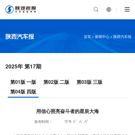


陕西汽车报
首页
>
新闻中心
>
陕西汽车报
2025年 第17期
第01版 一版
第02版 二版
第03版 三版
第04版 四版
用信心照亮奋斗者的星辰大海
发布时间：
字号


