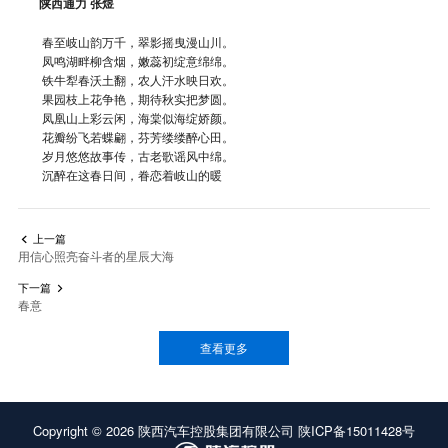
陕西通力 张煜
春至岐山韵万千，翠影摇曳漫山川。
凤鸣湖畔柳含烟，嫩蕊初绽意绵绵。
铁牛犁春沃土翻，农人汗水映日欢。
果园枝上花争艳，期待秋实把梦圆。
凤凰山上彩云闲，海棠似海绽娇颜。
花瓣纷飞若蝶翩，芬芳缕缕醉心田。
岁月悠悠故事传，古老歌谣风中绵。
沉醉在这春日间，眷恋着岐山的暖
上一篇

用信心照亮奋斗者的星辰大海
下一篇

春意
查看更多
Copyright ©
2026
陕西汽车控股集团有限公司
陕ICP备15011428号