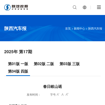


陕西汽车报
首页
>
新闻中心
>
陕西汽车报
2025年 第17期
第01版 一版
第02版 二版
第03版 三版
第04版 四版
春日岐山谣
发布时间：
字号


