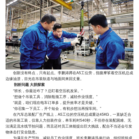
创新没有终点，只有起点。李鹏涛蹲在A5工位旁，指腹摩挲着空压机总成
边缘油渍，目光在吊装轨道与地面间来回丈量。
剖析问题 大胆探索
“班长，你最近咋了？总盯着空压机发呆。”
“想做个吊装工具，消除瓶颈工序，减轻作业强度。”
“就是，咱们现在电车订单多，提升效率才是关键。”
“你召集一下员工，开个短会，有初步想法再报车间。”
在汽车总装配厂生产线上，A5工位的空压机总成重达45KG，一直缺乏合
适的吊装工装，仅靠人力抬装作业，单车耗时540秒，不但存在装配困难、无
法满足流水线节拍问题，而且还对员工体能提出巨大挑战，配合不当还会引发
物体击打安全隐患。
为满足生产节拍，减轻员工作业强度，班长李鹏涛迅速行动，组织班组成