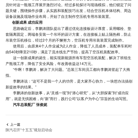
员针对这一瓶颈工序展开激烈讨论。经过多轮探讨与现场模拟，他们锁定了问
题关键，围绕操作步骤，从实践和装配技巧出发，结合空压机本体结构、周边
设备设施及现场作业布局，开始了自主制作空压机专用吊装装置。
创新成果 成功应用
思路确定后，李鹏涛团队提出了通过优化连接板设计厚度，采用螺栓、垫
套隔离固定，两端各安装一个吊环的设计方案，在连接板上贴上隔热棉，防止
吊装空压机移位，经过2个月的不懈努力，空压机专用吊装装置完成制作。
使用后，由原来4个人作业减为2人作业，降低了人员成本，装配单车耗时
由540秒降至210秒，满足了流水线生产节拍，提高了空压机装配效率。
这一创新成果的诞生，能实现新能源所有车型空压机装配，解决了班组生
产瓶颈工序，降低了安全风险，年改善收益达14万元。
“牛啊！李鹏涛，解决了大问题。”总装三车间员工都向李鹏涛竖起了大拇
指。
李鹏涛说：“这可不是我一个人的功劳，是大家齐心协力，一块想办法搞创
新提效率的结果。”
李鹏涛的创新故事，从“灵感一现”到“潜心研究”，从“大胆探索”到“成功应
用”，就是无惧困难，向“新”而行，践行公司“以客户为中心”宗旨的生动写照。
汽车总装配厂 张俊妮
上一篇

陕汽召开“十五五”规划启动会