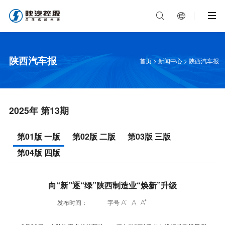


陕西汽车报
首页
>
新闻中心
>
陕西汽车报
2025年 第13期
第01版 一版
第02版 二版
第03版 三版
第04版 四版
向“新”逐“绿”陕西制造业“焕新”升级
发布时间：
字号


