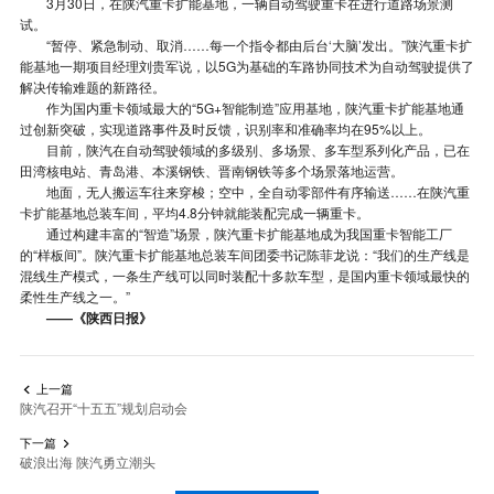
3月30日，在陕汽重卡扩能基地，一辆自动驾驶重卡在进行道路场景测
试。
“暂停、紧急制动、取消……每一个指令都由后台‘大脑’发出。”陕汽重卡扩
能基地一期项目经理刘贵军说，以5G为基础的车路协同技术为自动驾驶提供了
解决传输难题的新路径。
作为国内重卡领域最大的“5G+智能制造”应用基地，陕汽重卡扩能基地通
过创新突破，实现道路事件及时反馈，识别率和准确率均在95%以上。
目前，陕汽在自动驾驶领域的多级别、多场景、多车型系列化产品，已在
田湾核电站、青岛港、本溪钢铁、晋南钢铁等多个场景落地运营。
地面，无人搬运车往来穿梭；空中，全自动零部件有序输送……在陕汽重
卡扩能基地总装车间，平均4.8分钟就能装配完成一辆重卡。
通过构建丰富的“智造”场景，陕汽重卡扩能基地成为我国重卡智能工厂
的“样板间”。陕汽重卡扩能基地总装车间团委书记陈菲龙说：“我们的生产线是
混线生产模式，一条生产线可以同时装配十多款车型，是国内重卡领域最快的
柔性生产线之一。”
——《陕西日报》
上一篇

陕汽召开“十五五”规划启动会
下一篇

破浪出海 陕汽勇立潮头