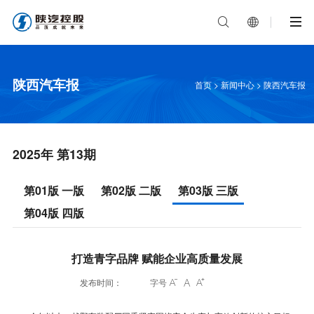


陕西汽车报
首页
>
新闻中心
>
陕西汽车报
2025年 第13期
第01版 一版
第02版 二版
第03版 三版
第04版 四版
打造青字品牌 赋能企业高质量发展
发布时间：
字号


