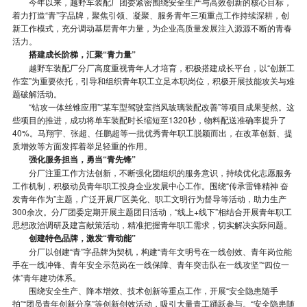
今年以来，越野车装配厂团委紧密围绕安全生产与高效创新的核心目标，
着力打造“青”字品牌，聚焦引领、凝聚、服务青年三项重点工作持续深耕，创
新工作模式，充分调动基层青年力量，为企业高质量发展注入源源不断的青春
活力。
搭建成长阶梯，汇聚“青力量”
越野车装配厂分厂高度重视青年人才培育，积极搭建成长平台，以“创新工
作室”为重要依托，引导和组织青年职工立足本职岗位，积极开展技能攻关与难
题破解活动。
“钻攻一体丝锥应用”“某车型驾驶室挡风玻璃装配改善”等项目成果斐然。这
些项目的推进，成功将单车装配时长缩短至1320秒，物料配送准确率提升了
40%。马翔宇、张超、任鹏超等一批优秀青年职工脱颖而出，在改革创新、提
质增效等方面发挥着举足轻重的作用。
强化服务担当，勇当“青先锋”
分厂注重工作方法创新，不断强化团组织的服务意识，持续优化志愿服务
工作机制，积极动员青年职工投身企业发展中心工作。围绕“传承雷锋精神 奋
发青年作为”主题，广泛开展厂区美化、职工文明行为督导等活动，助力生产
300余次。分厂团委定期开展主题团日活动，“线上+线下”相结合开展青年职工
思想政治调研及建言献策活动，精准把握青年职工需求，切实解决实际问题。
创建特色品牌，激发“青动能”
分厂以创建“青”字品牌为契机，构建“青年文明号在一线创效、青年岗位能
手在一线冲锋、青年安全示范岗在一线保障、青年突击队在一线攻坚”“四位一
体”青年建功体系。
围绕安全生产、降本增效、技术创新等重点工作，开展“安全隐患随手
拍”“团员青年创新分享”等创新创效活动，吸引大量青工踊跃参与。“安全隐患随