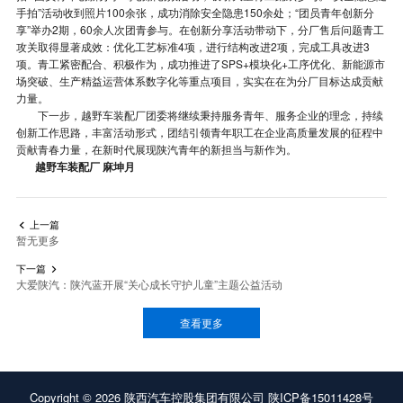
手拍”活动收到照片100余张，成功消除安全隐患150余处；“团员青年创新分
享”举办2期，60余人次团青参与。在创新分享活动带动下，分厂售后问题青工
攻关取得显著成效：优化工艺标准4项，进行结构改进2项，完成工具改进3
项。青工紧密配合、积极作为，成功推进了SPS+模块化+工序优化、新能源市
场突破、生产精益运营体系数字化等重点项目，实实在在为分厂目标达成贡献
力量。
下一步，越野车装配厂团委将继续秉持服务青年、服务企业的理念，持续
创新工作思路，丰富活动形式，团结引领青年职工在企业高质量发展的征程中
贡献青春力量，在新时代展现陕汽青年的新担当与新作为。
越野车装配厂 麻坤月
上一篇

暂无更多
下一篇

大爱陕汽：陕汽蓝开展“关心成长守护儿童”主题公益活动
查看更多
Copyright ©
2026
陕西汽车控股集团有限公司
陕ICP备15011428号