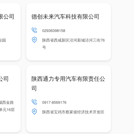
限公司
德创未来汽车科技有限公司

02936398158

业园
陕西省西咸新区泾河新城泾河三街76
号
公司
陕西通力专用汽车有限责任公
司

城西金路
0917-8569176
单元16层

陕西省宝鸡市蔡家坡经济技术开发区