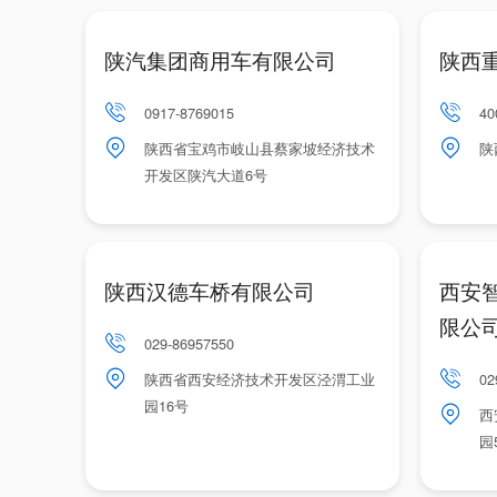
陕汽集团商用车有限公司
陕西


0917-8769015
40


陕西省宝鸡市岐山县蔡家坡经济技术
陕
开发区陕汽大道6号
陕西汉德车桥有限公司
西安
限公

029-86957550


陕西省西安经济技术开发区泾渭工业
02
园16号

西
园