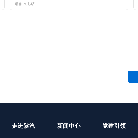
走进陕汽
新闻中心
党建引领