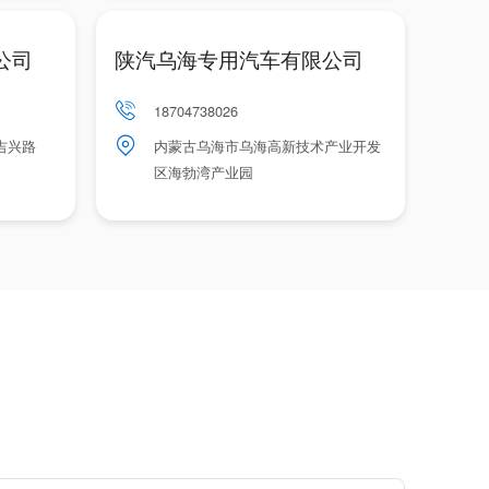
公司
陕汽乌海专用汽车有限公司

18704738026

吉兴路
内蒙古乌海市乌海高新技术产业开发
区海勃湾产业园