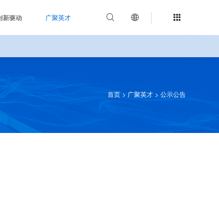
创新驱动
广聚英才



首页
>
广聚英才
>
公示公告