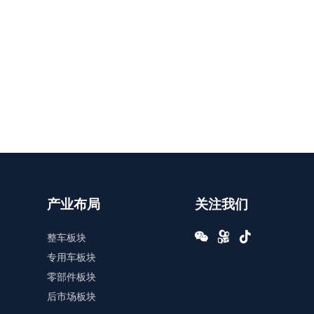
产业布局
关注我们
整车板块



专用车板块
零部件板块
后市场板块